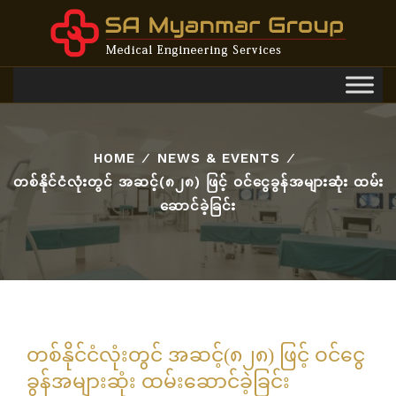
Toggl
navig
HOME
⁄
NEWS & EVENTS
⁄
တစ်နိုင်ငံလုံးတွင် အဆင့်(၈၂၈) ဖြင့် ဝင်ငွေခွန်အများဆုံး ထမ်း
ဆောင်ခဲ့ခြင်း
တစ်နိုင်ငံလုံးတွင် အဆင့်(၈၂၈) ဖြင့် ဝင်ငွေ
ခွန်အများဆုံး ထမ်းဆောင်ခဲ့ခြင်း