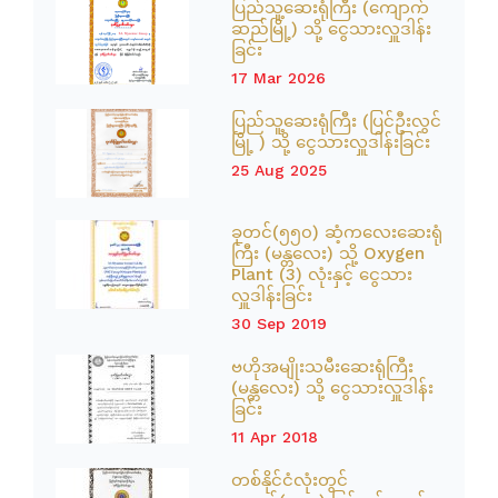
ပြည်သူ့ဆေးရုံကြီး (ကျောက်
ဆည်မြို့) သို့ ငွေသားလှူဒါန်း
ခြင်း
17 Mar 2026
ပြည်သူ့ဆေးရုံကြီး (ပြင်ဦးလွင်
မြို့ ) သို့ ငွေသားလှူဒါန်းခြင်း
25 Aug 2025
ခုတင်(၅၅၀) ဆံ့ကလေးဆေးရုံ
ကြီး (မန္တလေး) သို့ Oxygen
Plant (3) လုံးနှင့် ငွေသား
လှူဒါန်းခြင်း
30 Sep 2019
ဗဟိုအမျိုးသမီးဆေးရုံကြီး
(မန္တလေး) သို့ ငွေသားလှူဒါန်း
ခြင်း
11 Apr 2018
တစ်နိုင်ငံလုံးတွင်